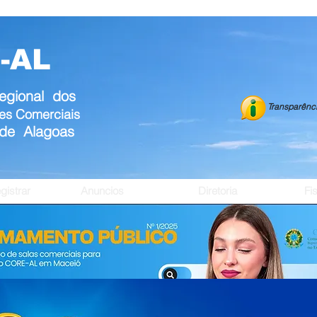
-AL
egional dos
Transparênc
es Comerciais
de Alagoas
istrar
Anuncios
Diretoria
Fi
21
TORIO CRISTHAL