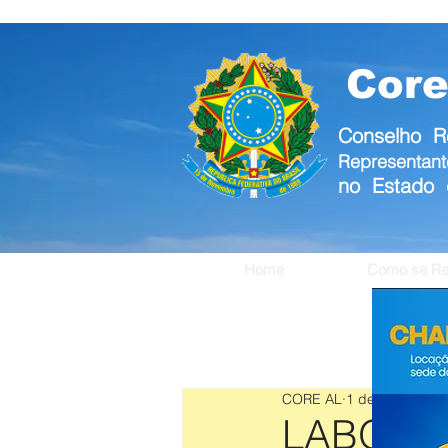
Core
Conselho R
Representant
no Estado 
Home
Como se Reg
CORE AL
1 de set. de 20
LABORA